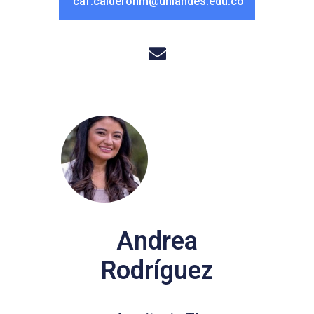
caf.calderonm@uniandes.edu.co
Andrea
Rodríguez