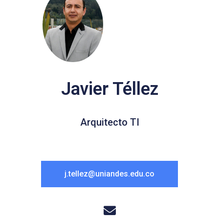
Javier Téllez
Arquitecto TI
j.tellez@uniandes.edu.co