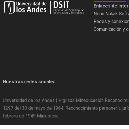
Enlaces de Inte
Neón
Nukak
Soft
Redes y conexió
Comunicación y c
Nuestras redes socales
Universidad de los Andes | Vigilada Mineducación Reconocimi
1297 del 30 de mayo de 1964. Reconocimiento personería juríd
febrero de 1949 Minjusticia.