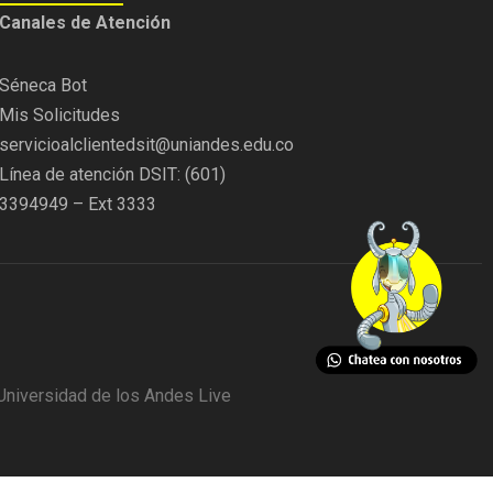
C
anales de Atención
Séneca Bot
Mis Solicitudes
servicioalclientedsit@uniandes.edu.co
Línea de atención DSIT: (601)
3394949 – Ext 3333
niversidad de los Andes Live