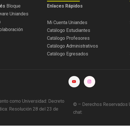
rés
Bloque
Enlaces Rápidos
ware Uniandes
n
Mi Cuenta Uniandes
olaboración
Catálogo Estudiantes
Catálogo Profesores
Catálogo Administrativos
Catálogo Egresados
ento como Universidad: Decreto
© – Derechos Reservados U
ica: Resolución 28 del 23 de
chat: