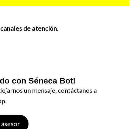
s
canales de atención.
pido con Séneca Bot!
 dejarnos un mensaje, contáctanos a
pp.
 asesor