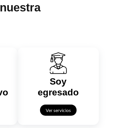
 nuestra
Soy
vo
egresado
Ver servicios