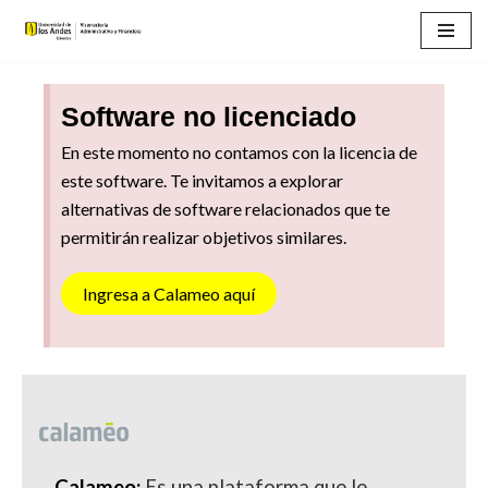
Saltar
al
Software no licenciado
contenido
En este momento no contamos con la licencia de
este software. Te invitamos a explorar
alternativas de software relacionados que te
permitirán realizar objetivos similares.
Ingresa a Calameo aquí
Calameo:
Es una plataforma que le