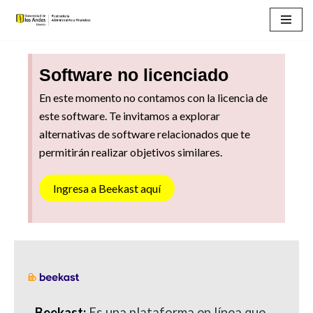
Saltar
al
Software no licenciado
contenido
En este momento no contamos con la licencia de
este software. Te invitamos a explorar
alternativas de software relacionados que te
permitirán realizar objetivos similares.
Ingresa a Beekast aquí
Beekast:
Es una plataforma en línea que