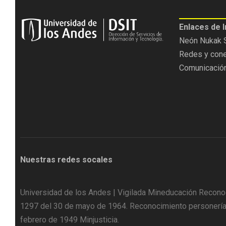
Enlaces de 
Neón
Nukak
Redes y con
Comunicación
Nuestras redes socales
Universidad de los Andes | Vigilada Mineducación Recono
1297 del 30 de mayo de 1964. Reconocimiento personería j
febrero de 1949 Minjusticia.