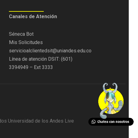
C
anales de Atención
Séneca Bot
Mis Solicitudes
servicioalclientedsit@uniandes.edu.co
Línea de atención DSIT: (601)
3394949 – Ext 3333
os Universidad de los Andes Live