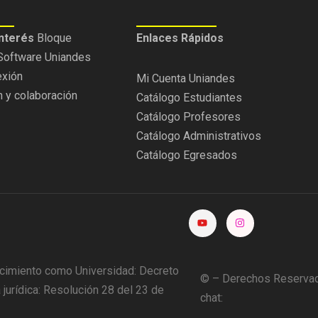
Interés
Bloque
Enlaces Rápidos
Software Uniandes
exión
Mi Cuenta Uniandes
 y colaboración
Catálogo Estudiantes
Catálogo Profesores
Catálogo Administrativos
Catálogo Egresados
cimiento como Universidad: Decreto
© – Derechos Reservad
urídica: Resolución 28 del 23 de
chat: